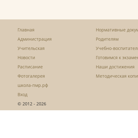
Главная
Нормативные доку
Администрация
Родителям
Учительская
Учебно-воспитател
Новости
Готовимся к экзам
Расписание
Наши достижения
Фотогалерея
Методическая копи
школа-пмр.рф
Вход
© 2012 - 2026