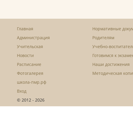
Главная
Нормативные доку
Администрация
Родителям
Учительская
Учебно-воспитател
Новости
Готовимся к экзам
Расписание
Наши достижения
Фотогалерея
Методическая копи
школа-пмр.рф
Вход
© 2012 - 2026